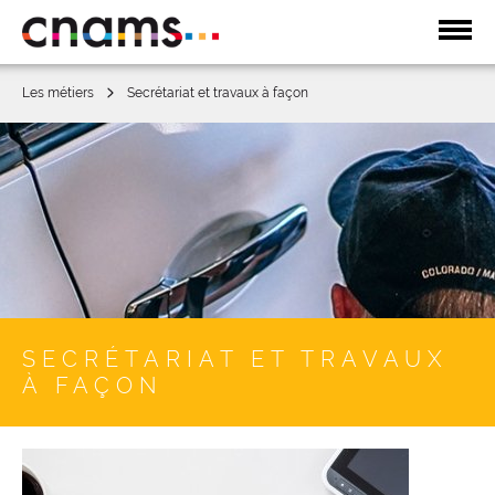
Affic
la
navi
Les métiers
Secrétariat et travaux à façon
SECRÉTARIAT ET TRAVAUX
À FAÇON