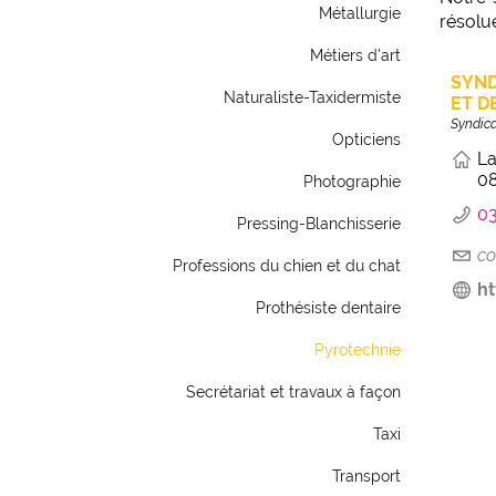
Métallurgie
résolue
Métiers d'art
SYND
Naturaliste-Taxidermiste
ET D
Syndica
Opticiens
La
0
Photographie
03
Pressing-Blanchisserie
co
Professions du chien et du chat
ht
Prothésiste dentaire
Pyrotechnie
Secrétariat et travaux à façon
Taxi
Transport