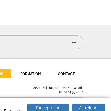
RS
FORMATION
CONTACT
CNAMS 1bis rue du Havre 75008 Paris
Tél.
01 44 93 20 44
J'accepte tout
Je refuse
s d'analyse,