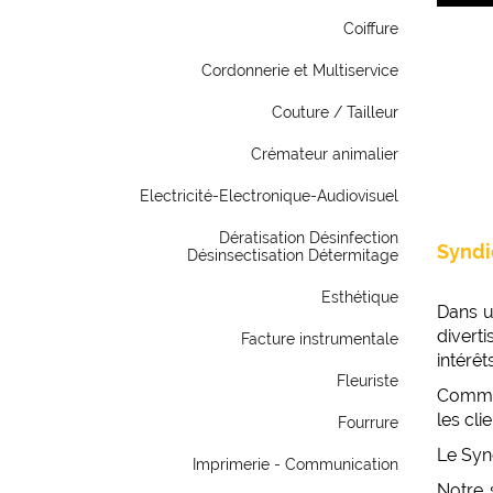
Coiffure
Cordonnerie et Multiservice
Couture / Tailleur
Crémateur animalier
Electricité-Electronique-Audiovisuel
Dératisation Désinfection
Syndi
Désinsectisation Détermitage
Esthétique
Dans un
divert
Facture instrumentale
intérêt
Fleuriste
Comme 
les cli
Fourrure
Le Syn
Imprimerie - Communication
Notre 