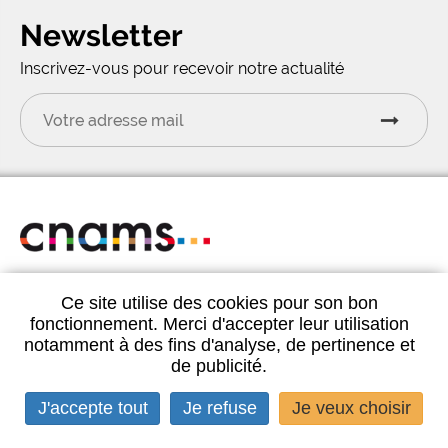
Newsletter
Inscrivez-vous pour recevoir notre actualité
CNAMS 1bis rue du Havre 75008 Paris
Ce site utilise des cookies pour son bon
Tél.
01 44 93 20 44
fonctionnement. Merci d'accepter leur utilisation
notamment à des fins d'analyse, de pertinence et
de publicité.
J'accepte tout
Je refuse
Je veux choisir