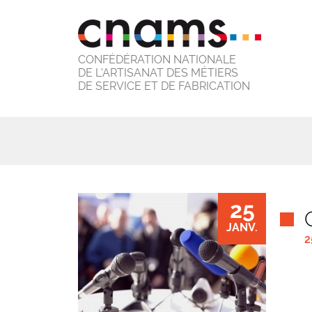
CONFÉDÉRATION NATIONALE
DE L'ARTISANAT DES MÉTIERS
DE SERVICE ET DE FABRICATION
25
JANV.
2