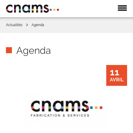
Affic
la
navi
Actualités
Agenda
Agenda
11
AVRIL