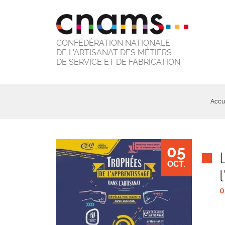
CONFÉDÉRATION NATIONALE
DE L'ARTISANAT DES MÉTIERS
DE SERVICE ET DE FABRICATION
Accu
05
OCT.
0