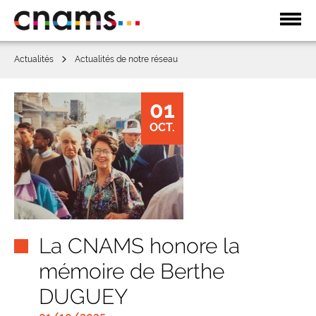
Affic
la
navi
Actualités
Actualités de notre réseau
01
OCT.
La CNAMS honore la
mémoire de Berthe
DUGUEY